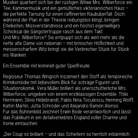
Musiker quartiert sich bei der rüstigen Witwe Mrs. Wilberforce ein.
Tee, Kammermusik und ein gemütliches viktorianisches Haus –
die perfekte Tarnung für einen raffinierten Raubüberfall. Doch
während der Plan in der Theorie reibungslos klingt, bringen
Eitelkeiten, Missverständnisse und ein höchst eigenwilliges
Schicksal die Gangstertruppe rasch aus dem Takt.
Und Mrs. Wilberforce? Sie entpuppt sich als weit mehr als die
nette alte Dame von nebenan – mit britischer Höflichkeit und
messerscharfem Witz bringt sie die Verbrecher Stück für Stück
ins Wanken.
Ein Ensemble mit kriminell guter Spielfreude
Regisseur Thomas Wingrich inszeniert den Stoff als temporeiche
Krimikomödie mit liebevollem Blick für schräge Figuren und
Situationskomik. Vera Müller brilliert als unerschütterliche Mrs.
Wilberforce, umgeben von einem erstklassigen Ensemble: Thilo
Herrmann, Silvio Hildebrandt, Pablo Nina Toculescu, Henning Wolff,
Katrin Martin, Jutta Schröder und Alejandro Ramón Alonso.
Für das Bühnenbild zeichnet Erwin Bode verantwortlich und lässt
das Publikum in ein detailverliebtes England voller Charme und
Ironie eintauchen.
„Der Coup so brillant – und das Scheitern so herrlich erbärmlich: