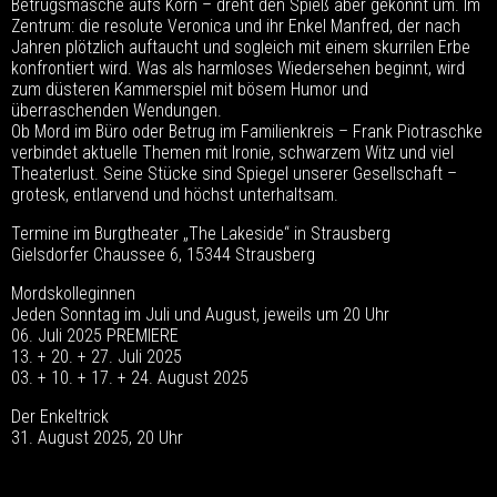
Betrugsmasche aufs Korn – dreht den Spieß aber gekonnt um. Im
Zentrum: die resolute Veronica und ihr Enkel Manfred, der nach
Jahren plötzlich auftaucht und sogleich mit einem skurrilen Erbe
konfrontiert wird. Was als harmloses Wiedersehen beginnt, wird
zum düsteren Kammerspiel mit bösem Humor und
überraschenden Wendungen.
Ob Mord im Büro oder Betrug im Familienkreis – Frank Piotraschke
verbindet aktuelle Themen mit Ironie, schwarzem Witz und viel
Theaterlust. Seine Stücke sind Spiegel unserer Gesellschaft –
grotesk, entlarvend und höchst unterhaltsam.
Termine im Burgtheater „The Lakeside“ in Strausberg
Gielsdorfer Chaussee 6, 15344 Strausberg
Mordskolleginnen
Jeden Sonntag im Juli und August, jeweils um 20 Uhr
06. Juli 2025 PREMIERE
13. + 20. + 27. Juli 2025
03. + 10. + 17. + 24. August 2025
Der Enkeltrick
31. August 2025, 20 Uhr