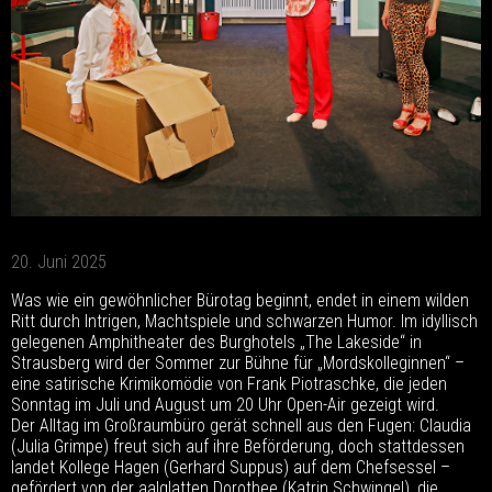
20. Juni 2025
Was wie ein gewöhnlicher Bürotag beginnt, endet in einem wilden
Ritt durch Intrigen, Machtspiele und schwarzen Humor. Im idyllisch
gelegenen Amphitheater des Burghotels „The Lakeside“ in
Strausberg wird der Sommer zur Bühne für „Mordskolleginnen“ –
eine satirische Krimikomödie von Frank Piotraschke, die jeden
Sonntag im Juli und August um 20 Uhr Open-Air gezeigt wird.
Der Alltag im Großraumbüro gerät schnell aus den Fugen: Claudia
(Julia Grimpe) freut sich auf ihre Beförderung, doch stattdessen
landet Kollege Hagen (Gerhard Suppus) auf dem Chefsessel –
gefördert von der aalglatten Dorothee (Katrin Schwingel), die