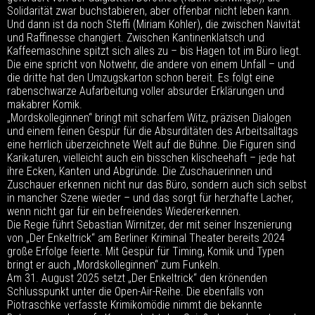
Solidarität zwar buchstabieren, aber offenbar nicht leben kann.
Und dann ist da noch Steffi (Miriam Kohler), die zwischen Naivität
und Raffinesse changiert. Zwischen Kantinenklatsch und
Kaffeemaschine spitzt sich alles zu – bis Hagen tot im Büro liegt.
Die eine spricht von Notwehr, die andere von einem Unfall – und
die dritte hat den Umzugskarton schon bereit. Es folgt eine
rabenschwarze Aufarbeitung voller absurder Erklärungen und
makabrer Komik.
„Mordskolleginnen“ bringt mit scharfem Witz, präzisen Dialogen
und einem feinen Gespür für die Absurditäten des Arbeitsalltags
eine herrlich überzeichnete Welt auf die Bühne. Die Figuren sind
Karikaturen, vielleicht auch ein bisschen klischeehaft – jede hat
ihre Ecken, Kanten und Abgründe. Die Zuschauerinnen und
Zuschauer erkennen nicht nur das Büro, sondern auch sich selbst
in mancher Szene wieder – und das sorgt für herzhafte Lacher,
wenn nicht gar für ein befreiendes Wiedererkennen.
Die Regie führt Sebastian Wirnitzer, der mit seiner Inszenierung
von „Der Enkeltrick“ am Berliner Kriminal Theater bereits 2024
große Erfolge feierte. Mit Gespür für Timing, Komik und Typen
bringt er auch „Mordskolleginnen“ zum Funkeln.
Am 31. August 2025 setzt „Der Enkeltrick“ den krönenden
Schlusspunkt unter die Open-Air-Reihe. Die ebenfalls von
Piotraschke verfasste Krimikomödie nimmt die bekannte