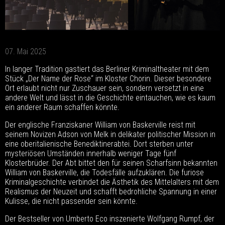
07. Mai 2025
In langer Tradition gastiert das Berliner Kriminaltheater mit dem
Stück „Der Name der Rose“ im Kloster Chorin. Dieser besondere
Ort erlaubt nicht nur Zuschauer sein, sondern versetzt in eine
andere Welt und lässt in die Geschichte eintauchen, wie es kaum
ein anderer Raum schaffen könnte.
Der englische Franziskaner William von Baskerville reist mit
seinem Novizen Adson von Melk in delikater politischer Mission in
eine oberitalienische Benediktinerabtei. Dort sterben unter
mysteriösen Umständen innerhalb weniger Tage fünf
Klosterbrüder. Der Abt bittet den für seinen Scharfsinn bekannten
William von Baskerville, die Todesfälle aufzuklären. Die furiose
Kriminalgeschichte verbindet die Ästhetik des Mittelalters mit dem
Realismus der Neuzeit und schafft bedrohliche Spannung in einer
Kulisse, die nicht passender sein könnte.
Der Bestseller von Umberto Eco inszenierte Wolfgang Rumpf, der