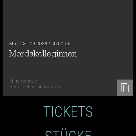
Mo
///
31.08.2026 / 20:00 Uhr
Mordskolleginnen
Krimi-Komödie
Regie: Sebastian Wirnitzer
TICKETS