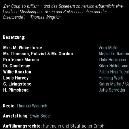
„Der Coup so brillant – und das Scheitern so herrlich erbärmlich: eine
köstliche Mischung
aus Arsen und Spitzenhäubchen und der
Olsenbande“.
– Thomas Wingrich –
Besetzung:
Mrs. M. Wilberforce
Vera Müller
Mr. Thomson, Polizist & Mr. Gordon
Alejandro Ramón
Professor Marcus
Thilo Herrmann
Dr. Courtenay
Silvio Hildebrand
Willie Knoxton
Pablo Nina Tocu
Louis Harvey
Henning Wolff
G. Livingstone
Katrin Martin
/
G
H. Plimshead
Jutta Schröder
Regie
:
Thomas Wingrich
Ausstattung
:
Erwin Bode
Aufführungsrechte:
Hartmann und Stauffacher GmbH