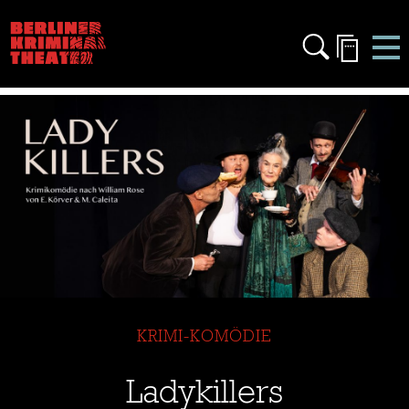
prev
next
KRIMI-KOMÖDIE
Ladykillers