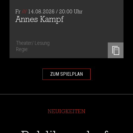
Fr
///
14.08.2026 / 20:00 Uhr
Annes Kampf
Theater/ Lesung
Regie:
ZUM SPIELPLAN
NEUIGKEITEN