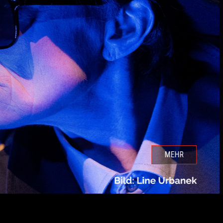
next
ZUM STÜCK