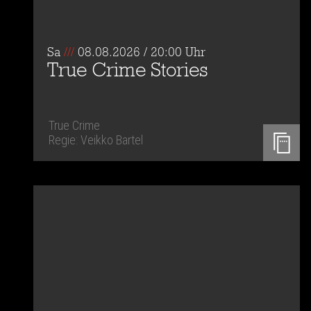
Sa
///
08.08.2026 / 20:00 Uhr
True Crime Stories
True Crime
Regie: Veikko Bartel