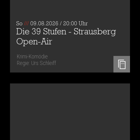
So
///
09.08.2026 / 20:00 Uhr
Die 39 Stufen - Strausberg
Open-Air
Krimi-Komödie
Regie: Urs Schleiff