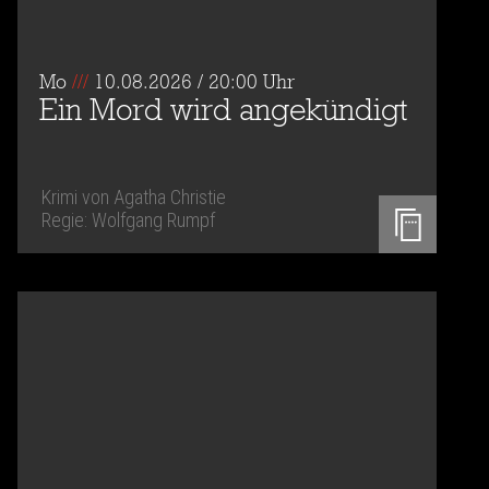
Mo
///
10.08.2026 / 20:00 Uhr
Ein Mord wird angekündigt
Krimi von Agatha Christie
Regie: Wolfgang Rumpf